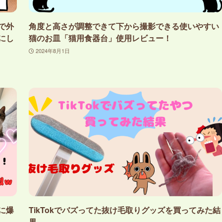
で外
角度と高さが調整できて下から撮影できる使いやすい
にし
猫のお皿「猫用食器台」使用レビュー！
2024年8月1日
に爆
TikTokでバズってた抜け毛取りグッズを買ってみた結
果…