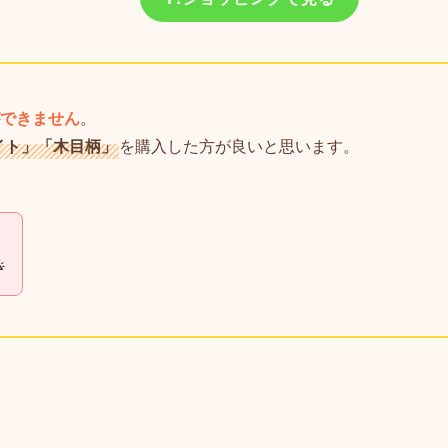
できません
。
イト」「木目柄」
を購入した方が良いと思います。