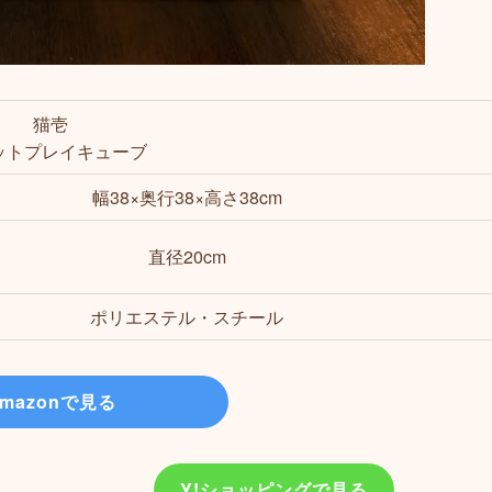
猫壱
ットプレイキューブ
幅38×奥行38×高さ38cm
直径20cm
ポリエステル・スチール
mazonで見る
Y!ショッピングで見る