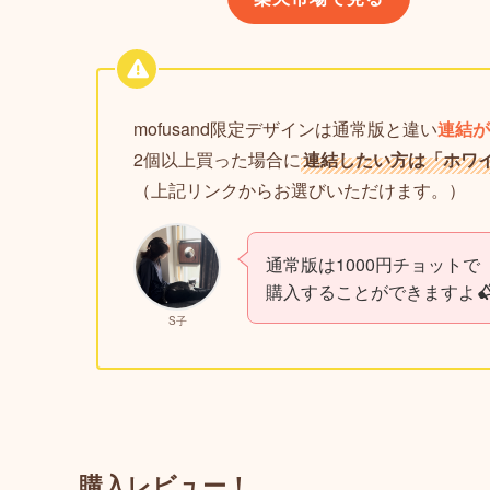
mofusand限定デザインは通常版と違い
連結が
2個以上買った場合に
連結したい方は「ホワ
（上記リンクからお選びいただけます。）
通常版は1000円チョットで
購入することができますよ
S子
購入レビュー！