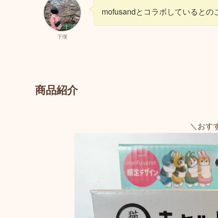
mofusandとコラボしている
下僕
商品紹介
＼おす