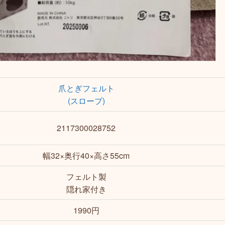
爪とぎフェルト
(スロープ)
2117300028752
幅32×奥行40×高さ55cm
フェルト製
隠れ家付き
1990円