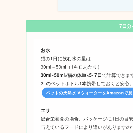
7日分
お水
猫の1日に飲む水の量は
30ml～50ml（1キロあたり）
30ml~50ml×猫の体重×5~7日
で計算できま
2Lのペットボトル1本携帯しておくと安心
ペットの天然水 VウォーターをAmazonで
エサ
総合栄養食の場合、パッケージに1日の目
与えているフードにより違いがありますの