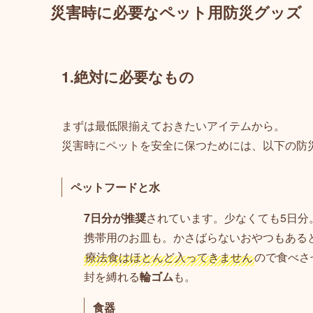
災害時に必要なペット用防災グッズ
1.絶対に必要なもの
まずは最低限揃えておきたいアイテムから。
災害時にペットを安全に保つためには、以下の防
ペットフードと水
7日分が推奨
されています。少なくても5日分
携帯用のお皿も。かさばらないおやつもある
療法食はほとんど入ってきません
ので食べさ
封を縛れる
輪ゴム
も。
食器