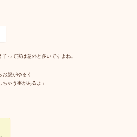
う
う子って実は意外と多いですよね。
らお腹がゆるく
しちゃう事があるよ」
す。