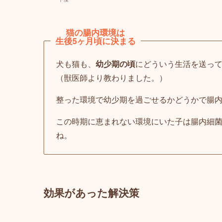
猫の腸内環境は
生後5ヶ月頃に決まる
犬も猫も、
幼少期の頃
にどういう生活を送っ
（獣医師より教わりました。）
整った環境で幼少期を過ごせるかどうかで腸
この時期に恵まれない環境にいた子は
腸内細
ね。
効果があった解決策