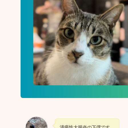
潰瘍性大腸炎の下僕です。